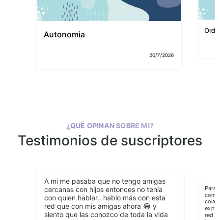
Orde
Autonomia
20/7/2026
¿QUÉ OPINAN SOBRE MI?
Testimonios de suscriptores
A mi me pasaba que no tengo amigas
Para 
cercanas con hijos entonces no tenía
compr
con quien hablar.. hablo más con esta
colab
red que con mis amigas ahora 😂 y
exper
siento que las conozco de toda la vida
red d