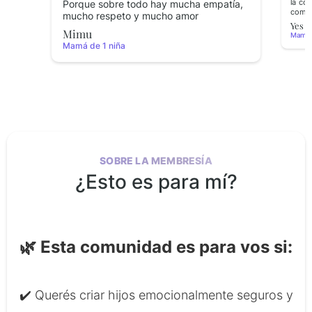
la co
Porque sobre todo hay mucha empatía,
compar
mucho respeto y mucho amor
Yes
Mimu
Mamá d
Mamá de 1 niña
SOBRE
LA MEMBRESÍA
¿Esto es para mí?
🌿 Esta comunidad es para vos si:
✔️ Querés criar hijos emocionalmente seguros y