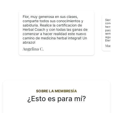
Flor, muy generosa en sus clases,
Siento
comparte todos sus conocimientos y
conoc
sabiduria. Realice la certificacion de
herra
Herbal Coach y con todas las ganas de
para 
comenzar a hacer realidad este nuevo
semil
sigue
camino de medicina herbal integral! Un
Etern
abrazo!
Marce
Angelina C.
SOBRE
LA MEMBRESÍA
¿Esto es para mí?