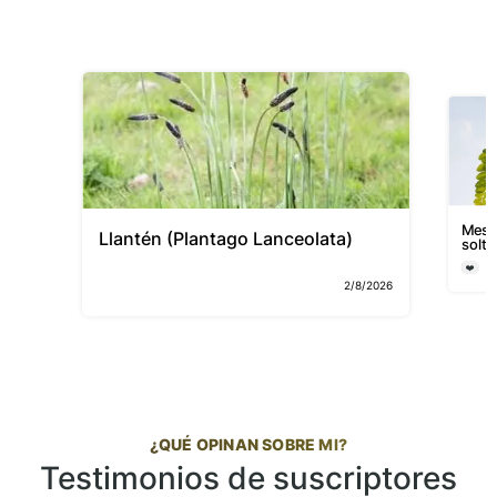
Mes 3
Llantén (Plantago Lanceolata)
solta
❤️
2
2/8/2026
¿QUÉ OPINAN SOBRE MI?
Testimonios de suscriptores